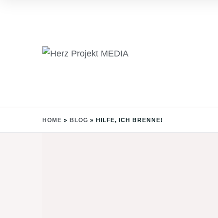
Skip
to
content
HOME
»
BLOG
»
HILFE, ICH BRENNE!