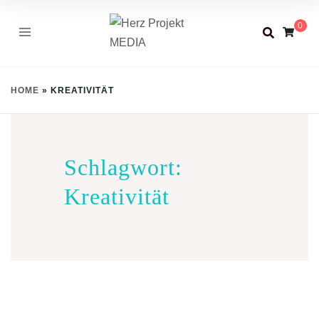
Skip
0
to
content
HOME
»
KREATIVITÄT
Schlagwort:
Kreativität