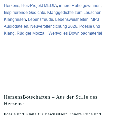
Herzens
,
HerzProjekt MEDIA
,
innere Ruhe gewinnen
,
Inspirierende Gedichte
,
Klanggedichte zum Lauschen
,
Klangreisen
,
Lebensfreude
,
Lebensweisheiten
,
MP3
Audiodateien
,
Neuveröffentlichung 2026
,
Poesie und
Klang
,
Rüdiger Moczall
,
Wertvolles Downloadmaterial
BESCHREIBUNG
REZENSIONEN (0)
HerzensBotschaften – Aus der Stille des
Herzens:
Poesie und Klang für Bewusstsein, innere Ruhe und