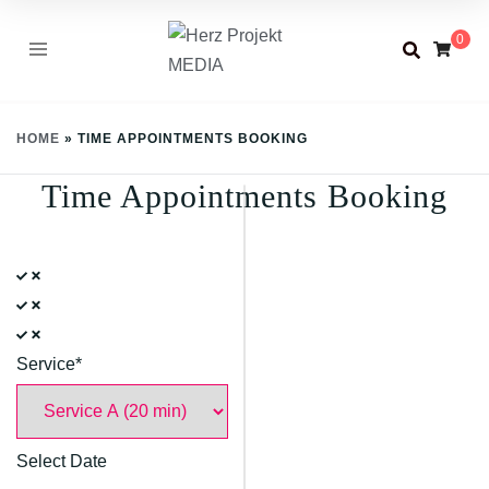
Skip
0
to
content
HOME
»
TIME APPOINTMENTS BOOKING
Time Appointments Booking
Service*
Select Date