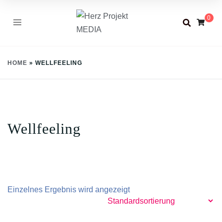
Skip
0
to
content
HOME
»
WELLFEELING
Wellfeeling
Einzelnes Ergebnis wird angezeigt