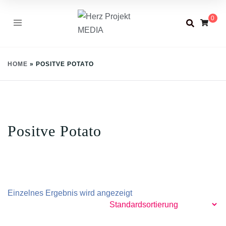
Skip
0
to
content
HOME
»
POSITVE POTATO
Positve Potato
Einzelnes Ergebnis wird angezeigt