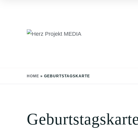
Skip
to
content
HOME
»
GEBURTSTAGSKARTE
Geburtstagskart